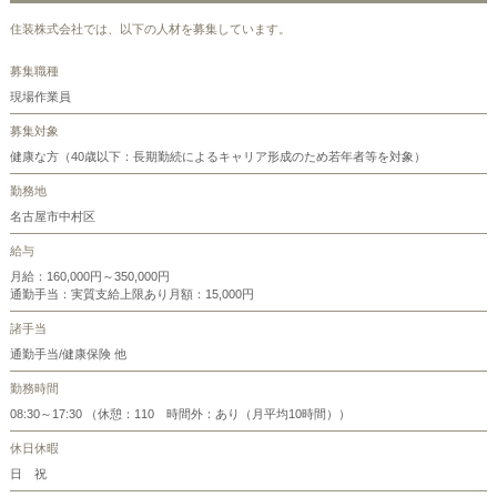
住装株式会社では、以下の人材を募集しています。
募集職種
現場作業員
募集対象
健康な方（40歳以下：長期勤続によるキャリア形成のため若年者等を対象）
勤務地
名古屋市中村区
給与
月給：160,000円～350,000円
通勤手当：実質支給上限あり月額：15,000円
諸手当
通勤手当/健康保険 他
勤務時間
08:30～17:30 （休憩：110 時間外：あり（月平均10時間））
休日休暇
日 祝